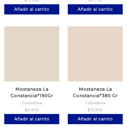
$
13,950
$
5,750
Añadir al carrito
Añadir al carrito
Mostaneza La
Mostaneza La
Constancia*190Gr
Constancia*380 Gr
Doypack
Doypack
Colombina
Colombina
$
6,850
$
12,950
Añadir al carrito
Añadir al carrito