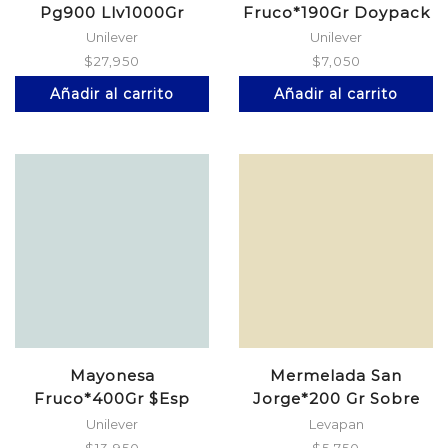
Pg900 Llv1000Gr
Fruco*190Gr Doypack
Unilever
Unilever
$
27,950
$
7,050
Añadir al carrito
Añadir al carrito
Mayonesa
Mermelada San
Fruco*400Gr $Esp
Jorge*200 Gr Sobre
Doypack
Pi?A
Unilever
Levapan