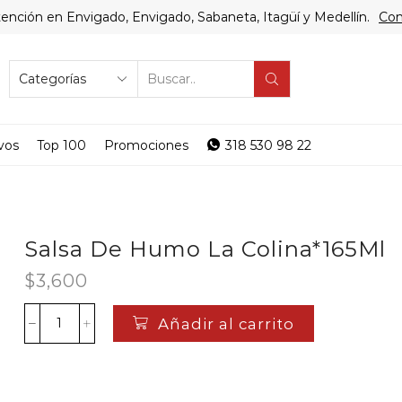
ención en Envigado, Envigado, Sabaneta, Itagüí y Medellín.
Com
SEARCH
INPUT
vos
Top 100
Promociones
318 530 98 22
Salsa De Humo La Colina*165Ml
$
3,600
Añadir al carrito
Salsa
De
Humo
La