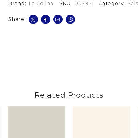
Colina*165Ml
Brand:
La Colina
SKU:
002951
Category:
Sal
cantidad
Share:
Related Products