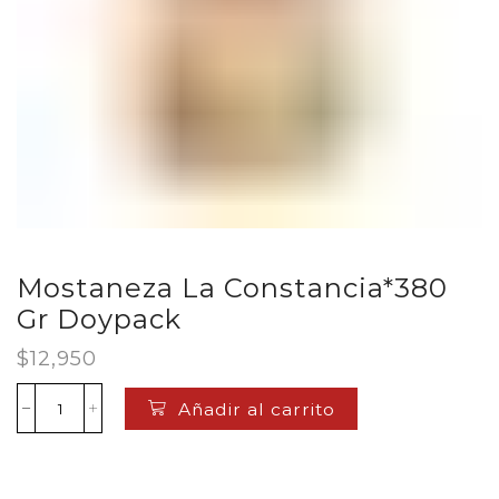
Mostaneza La Constancia*380
Gr Doypack
$
12,950
Añadir al carrito
Mostaneza
La
Constancia*380
Gr
Doypack