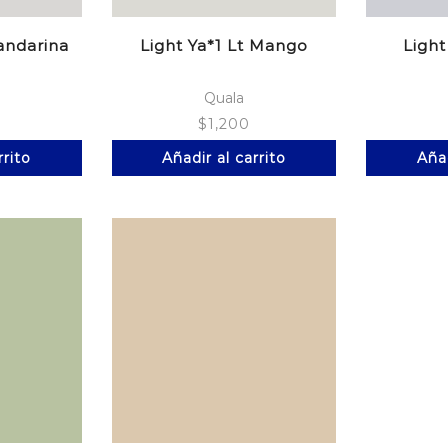
andarina
Light Ya*1 Lt Mango
Light
Quala
$
1,200
rrito
Añadir al carrito
Añad