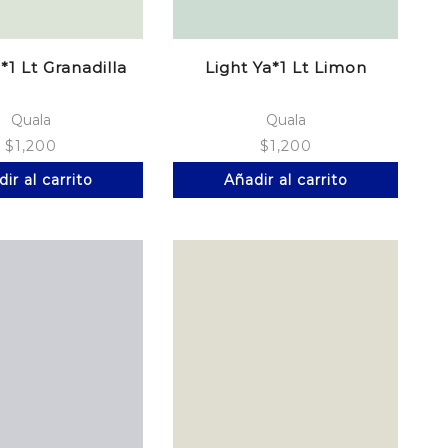
*1 Lt Granadilla
Light Ya*1 Lt Limon
Quala
Quala
$
1,200
$
1,200
ir al carrito
Añadir al carrito