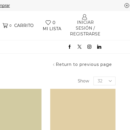
prar
INICIAR
0
CARRITO
0
SESIÓN /
MI LISTA
REGISTRARSE
Return to previous page
Products
Show
per
page