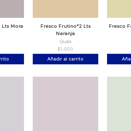
 Lts Mora
Fresco Frutino*2 Lts
Fresco F
Naranja
Quala
$
1,000
rrito
Añadir al carrito
Añad