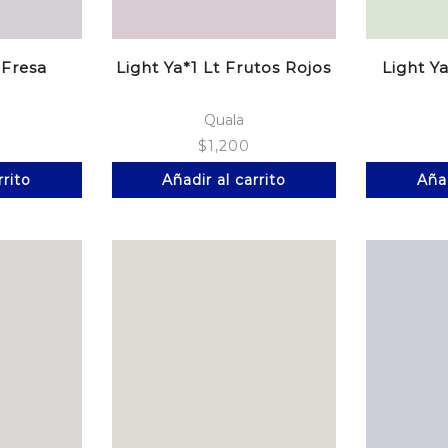
 Fresa
Light Ya*1 Lt Frutos Rojos
Light Ya
Quala
$
1,200
rrito
Añadir al carrito
Añad