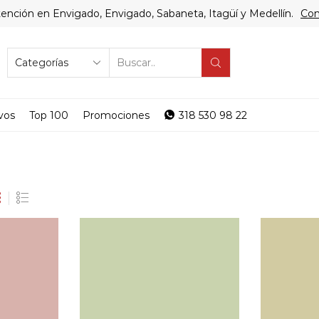
ención en Envigado, Envigado, Sabaneta, Itagüí y Medellín.
Com
SEARCH
INPUT
vos
Top 100
Promociones
318 530 98 22