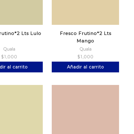
rutino*2 Lts Lulo
Fresco Frutino*2 Lts
Mango
Quala
Quala
$
1,000
$
1,000
ir al carrito
Añadir al carrito