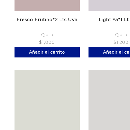
Fresco Frutino*2 Lts Uva
Light Ya*1 Lt
Quala
Quala
$
1,000
$
1,200
Añadir al carrito
Añadir al ca