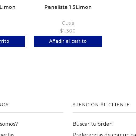
 Limon
Panelista 1.5Limon
Quala
$
1,300
rrito
Añadir al carrito
NOS
ATENCIÓN AL CLIENTE
 somos?
Buscar tu orden
pertas
Preferencias de comunica