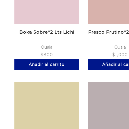
Boka Sobre*2 Lts Lichi
Fresco Frutino*2
Quala
Quala
$
800
$
1,000
Añadir al carrito
Añadir al ca