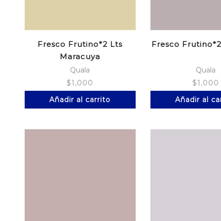
Fresco Frutino*2 Lts
Fresco Frutino*2
Maracuya
Quala
Quala
$
1,000
$
1,000
Añadir al carrito
Añadir al ca