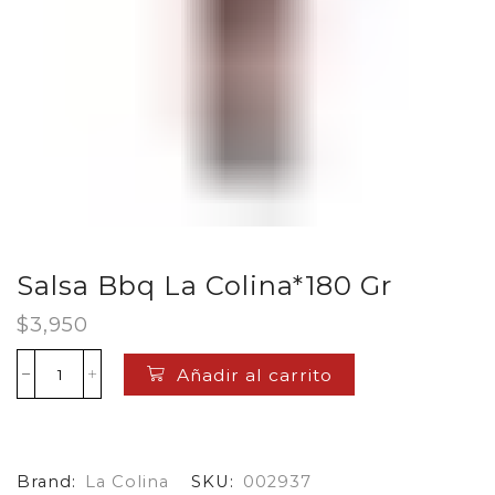
Salsa Bbq La Colina*180 Gr
$
3,950
Añadir al carrito
Salsa
Bbq
La
Colina*180
Gr
Brand:
La Colina
SKU:
002937
cantidad