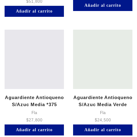
$
51,800
Añadir al carrito
Añadir al carrito
Aguardiente Antioqueno
Aguardiente Antioqueno
S/Azuc Media *375
S/Azuc Media Verde
*375
Fla
Fla
$
27,800
$
24,500
Añadir al carrito
Añadir al carrito