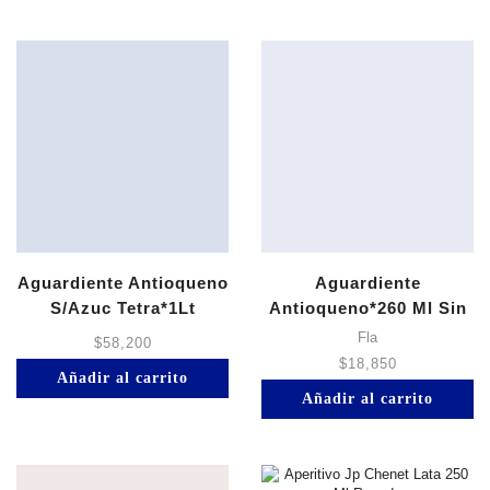
Aguardiente Antioqueno
Aguardiente
S/Azuc Tetra*1Lt
Antioqueno*260 Ml Sin
Azucar
Fla
$
58,200
$
18,850
Añadir al carrito
Añadir al carrito