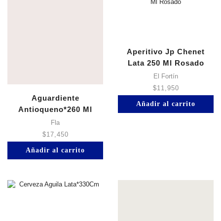
Aperitivo Jp Chenet
Lata 250 Ml Rosado
El Fortín
$
11,950
Aguardiente
Añadir al carrito
Antioqueno*260 Ml
Tetrapack
Fla
$
17,450
Añadir al carrito