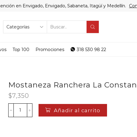
ención en Envigado, Envigado, Sabaneta, Itagüí y Medellín.
Com
SEARCH
INPUT
vos
Top 100
Promociones
318 530 98 22
Mostaneza Ranchera La Constan
$
7,350
Añadir al carrito
Mostaneza
Ranchera
La
Constancia*190Gr