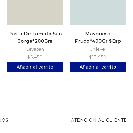
Pasta De Tomate San
Mayonesa
Jorge*200Grs
Fruco*400Gr $Esp
Doypack
Levapan
Unilever
$
6,450
$
13,950
Añadir al carrito
Añadir al carrito
NOS
ATENCIÓN AL CLIENTE