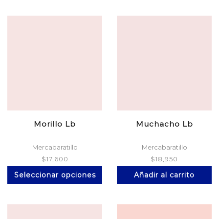
mú
va
La
op
se
p
el
en
la
pá
d
pr
Morillo Lb
Muchacho Lb
Mercabaratillo
Mercabaratillo
$
17,600
$
18,950
Este
Seleccionar opciones
Añadir al carrito
producto
tiene
múltiples
variantes.
Las