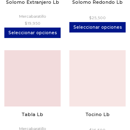
Solomo Extranjero Lb
Solomo Redondo Lb
Mercabaratillo
$
25,500
$
19,950
Es
Seleccionar opciones
Este
pr
Seleccionar opciones
producto
ti
tiene
mú
múltiples
va
variantes.
La
Las
op
opciones
se
se
p
pueden
el
elegir
en
en
la
la
pá
página
d
de
pr
producto
Tabla Lb
Tocino Lb
Mercabaratillo
$
16,500