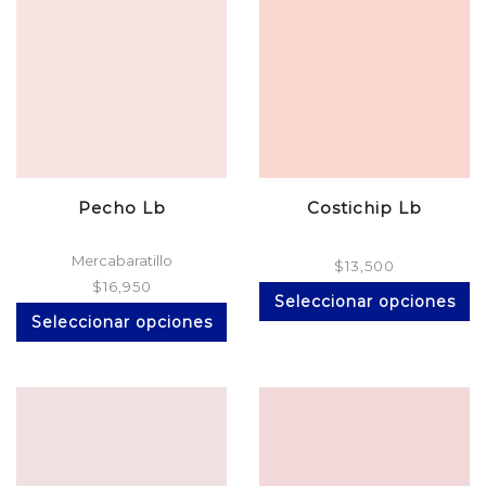
opciones
se
pueden
elegir
en
la
página
de
producto
Pecho Lb
Costichip Lb
Mercabaratillo
$
13,500
$
16,950
Es
Seleccionar opciones
Este
pr
Seleccionar opciones
producto
ti
tiene
mú
múltiples
va
variantes.
La
Las
op
opciones
se
se
p
pueden
el