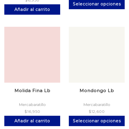
$
6,950
Es
Seleccionar opciones
pr
Añadir al carrito
ti
mú
va
La
op
se
p
el
en
la
pá
d
pr
Molida Fina Lb
Mondongo Lb
Mercabaratillo
Mercabaratillo
$
16,950
$
12,600
Es
Añadir al carrito
Seleccionar opciones
pr
ti