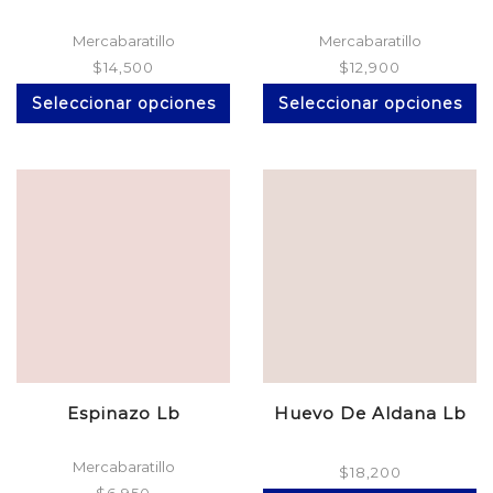
Mercabaratillo
Mercabaratillo
$
14,500
$
12,900
Este
Es
Seleccionar opciones
Seleccionar opciones
producto
pr
tiene
ti
múltiples
mú
variantes.
va
Las
La
opciones
op
se
se
pueden
p
elegir
el
en
en
la
la
página
pá
de
d
producto
pr
Espinazo Lb
Huevo De Aldana Lb
Mercabaratillo
$
18,200