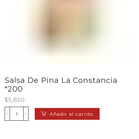
Salsa De Pina La Constancia
*200
$
5,850
Añadir al carrito
Salsa
De
Pina
La
Constancia