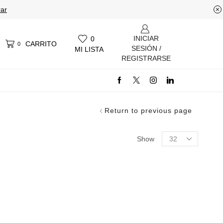
ar
INICIAR
0
CARRITO
0
SESIÓN /
MI LISTA
REGISTRARSE
Return to previous page
Products
Show
per
page