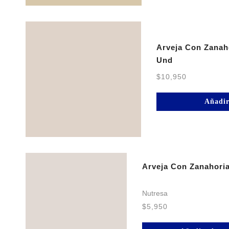
Arveja Con Zanah
Und
$
10,950
Añadir
Arveja Con Zanahori
Nutresa
$
5,950