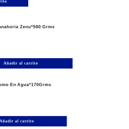
rito
anahoria Zenu*580 Grms
Añadir al carrito
Lomo En Agua*170Grms
Añadir al carrito