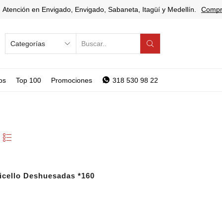
Atención en Envigado, Envigado, Sabaneta, Itagüí y Medellín.
Compr
SEARCH
INPUT
os
Top 100
Promociones
318 530 98 22
icello Deshuesadas *160