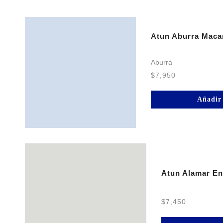
Atun Aburra Macar
Aburrá
$
7,950
Añadir 
Atun Alamar E
$
7,450