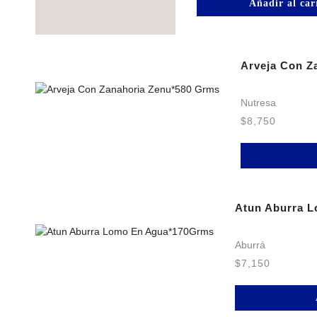
Añadir al car
Arveja Con Z
Nutresa
$
8,750
Atun Aburra 
Aburrá
$
7,150