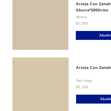
Arveja Con Zanah
Aburra*580Grms
Aburrá
$
7,350
Añadir
Arveja Con Zanah
San Jorge
$
5,200
Añadir