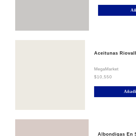
Añ
Aceitunas Rioval
MegaMarket
$
10,550
Añadi
Albondigas En 