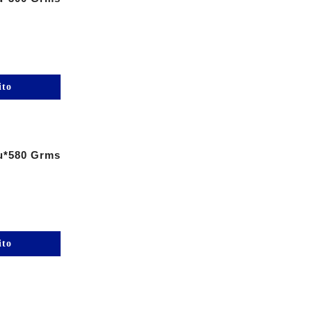
ito
nu*580 Grms
ito