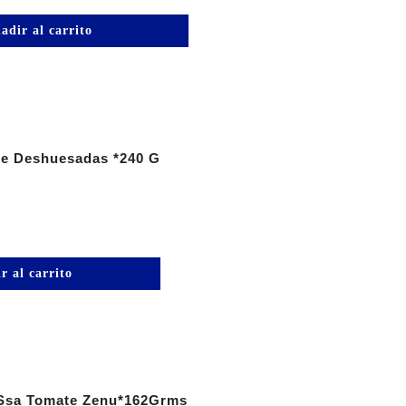
adir al carrito
le Deshuesadas *240 G
r al carrito
Ssa Tomate Zenu*162Grms