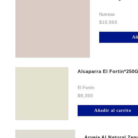
Nutresa
$
10,950
Añ
Alcaparra El Fortin*250
El Fortín
$
8,350
Añadir al carrito
Arveja Al Natural Ze