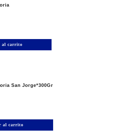
oria
 al carrito
oria San Jorge*300Gr
 al carrito