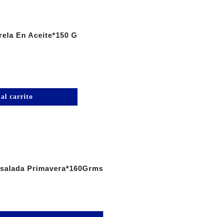
ela En Aceite*150 G
al carrito
nsalada Primavera*160Grms