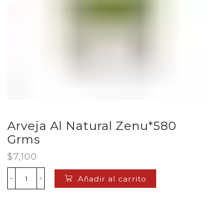
Arveja Al Natural Zenu*580
Grms
$
7,100
Añadir al carrito
Arveja
Al
Natural
Zenu*580
Grms