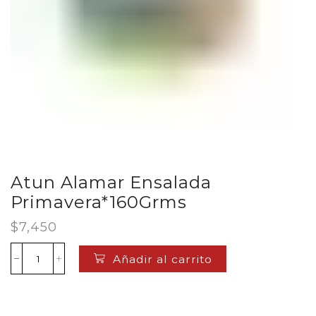
Atun Alamar Ensalada
Primavera*160Grms
$
7,450
Añadir al carrito
Atun
Alamar
Ensalada
Primavera*160Grms
cantidad