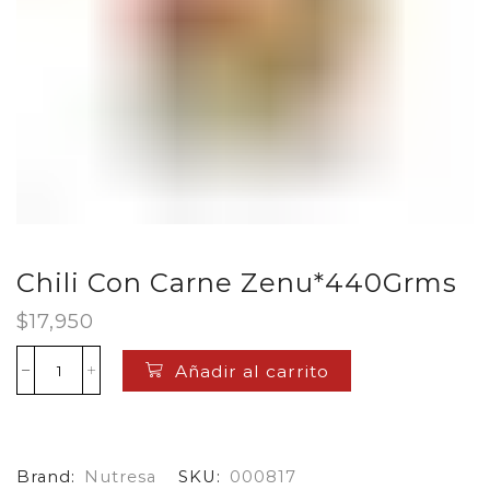
Chili Con Carne Zenu*440Grms
$
17,950
Añadir al carrito
Chili
Con
Carne
Zenu*440Grms
cantidad
Brand:
Nutresa
SKU:
000817