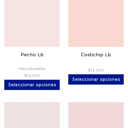
opciones
se
pueden
elegir
en
la
página
de
producto
Pecho Lb
Costichip Lb
Mercabaratillo
$
13,500
$
16,950
Es
Seleccionar opciones
Este
pr
Seleccionar opciones
producto
ti
tiene
mú
múltiples
va
variantes.
La
Las
op
opciones
se
se
p
pueden
el