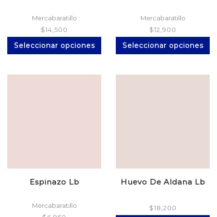
Mercabaratillo
Mercabaratillo
$
14,500
$
12,900
Este
Es
Seleccionar opciones
Seleccionar opciones
producto
pr
tiene
ti
múltiples
mú
variantes.
va
Las
La
opciones
op
se
se
pueden
p
elegir
el
en
en
la
la
página
pá
de
d
producto
pr
Espinazo Lb
Huevo De Aldana Lb
Mercabaratillo
$
18,200