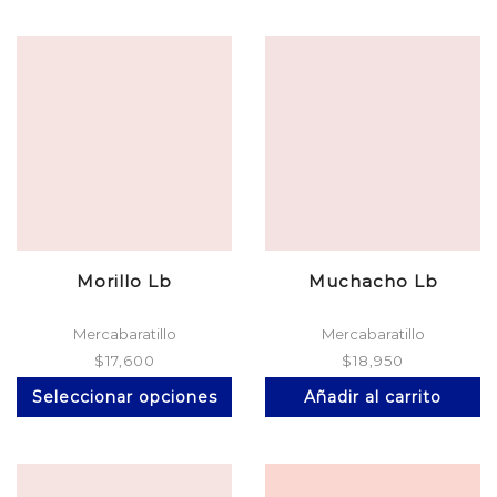
mú
va
La
op
se
p
el
en
la
pá
d
pr
Morillo Lb
Muchacho Lb
Mercabaratillo
Mercabaratillo
$
17,600
$
18,950
Este
Seleccionar opciones
Añadir al carrito
producto
tiene
múltiples
variantes.
Las