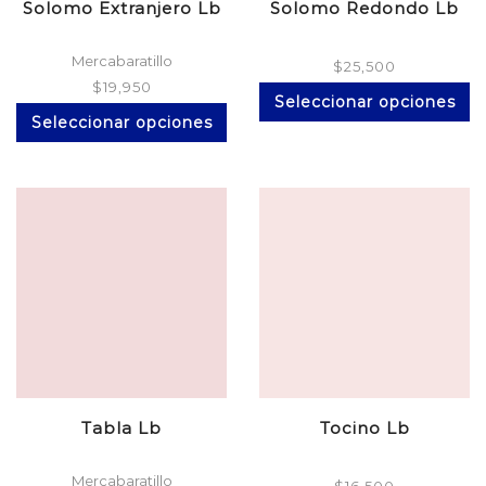
Solomo Extranjero Lb
Solomo Redondo Lb
Mercabaratillo
$
25,500
$
19,950
Es
Seleccionar opciones
Este
pr
Seleccionar opciones
producto
ti
tiene
mú
múltiples
va
variantes.
La
Las
op
opciones
se
se
p
pueden
el
elegir
en
en
la
la
pá
página
d
de
pr
producto
Tabla Lb
Tocino Lb
Mercabaratillo
$
16,500