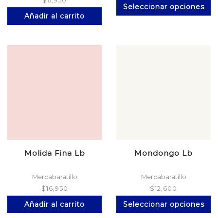
$
6,950
Es
Seleccionar opciones
pr
Añadir al carrito
ti
mú
va
La
op
se
p
el
en
la
pá
d
pr
Molida Fina Lb
Mondongo Lb
Mercabaratillo
Mercabaratillo
$
16,950
$
12,600
Es
Añadir al carrito
Seleccionar opciones
pr
ti