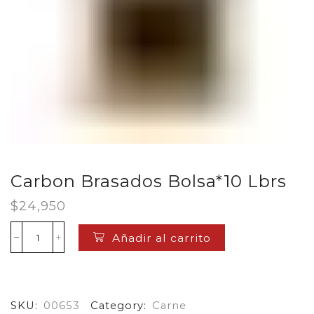
Carbon Brasados Bolsa*10 Lbrs
$
24,950
Añadir al carrito
Carbon
Brasados
Bolsa*10
Lbrs
cantidad
SKU:
00653
Category:
Carne