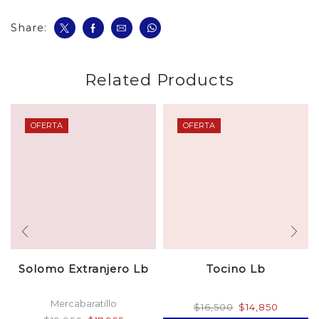
Share:
Related Products
OFERTA
OFERTA
Solomo Extranjero Lb
Tocino Lb
Mercabaratillo
El
El
$
16,500
$
14,850