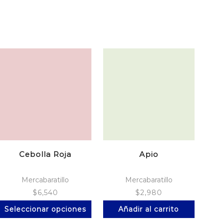
Cebolla Roja
Apio
Mercabaratillo
Mercabaratillo
$
6,540
$
2,980
Este
Seleccionar opciones
Añadir al carrito
producto