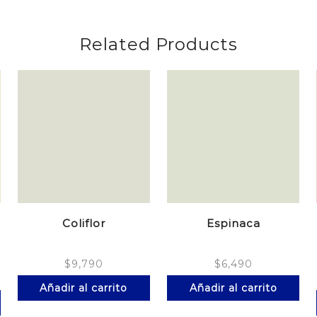
Related Products
Coliflor
Espinaca
$
9,790
$
6,490
Añadir al carrito
Añadir al carrito
Este
producto