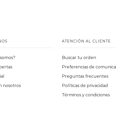
tiene
múltiples
variantes.
Las
opciones
se
pueden
NOS
ATENCIÓN AL CLIENTE
elegir
en
la
 somos?
Buscar tu orden
página
de
pertas
Preferencias de comunica
producto
ial
Preguntas frecuentes
 nosotros
Políticas de privacidad
Términos y condiciones