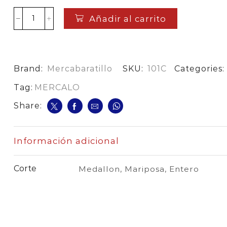
Añadir al carrito
Cañon
De
Cerdo
Lb
cantidad
Brand:
Mercabaratillo
SKU:
101C
Categories:
Tag:
MERCALO
Share:
Información adicional
Corte
Medallon, Mariposa, Entero