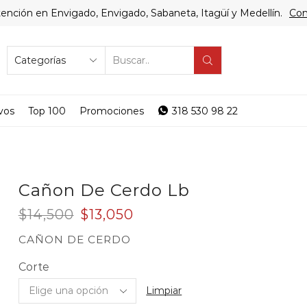
ención en Envigado, Envigado, Sabaneta, Itagüí y Medellín.
Com
SEARCH
INPUT
vos
Top 100
Promociones
318 530 98 22
Cañon De Cerdo Lb
El
El
$
14,500
$
13,050
precio
precio
CAÑON DE CERDO
original
actual
Corte
era:
es:
Limpiar
$14,500.
$13,050.