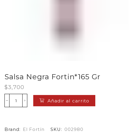
Salsa Negra Fortin*165 Gr
$
3,700
Añadir al carrito
Salsa
Negra
Fortin*165
Gr
cantidad
Brand:
El Fortín
SKU:
002980