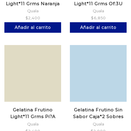
Light*11 Grms Naranja
Light*11 Grms Of:3U
$Es
Quala
Quala
$
2,400
$
6,850
Añadir al carrito
Añadir al carrito
Gelatina Frutino
Gelatina Frutino Sin
Light*11 Grms Pi?A
Sabor Caja*2 Sobres
Quala
Quala