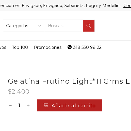
ención en Envigado, Envigado, Sabaneta, Itagüí y Medellín.
Com
SEARCH
INPUT
vos
Top 100
Promociones
318 530 98 22
Gelatina Frutino Light*11 Grms 
$
2,400
Añadir al carrito
Gelatina
Frutino
Light*11
Grms