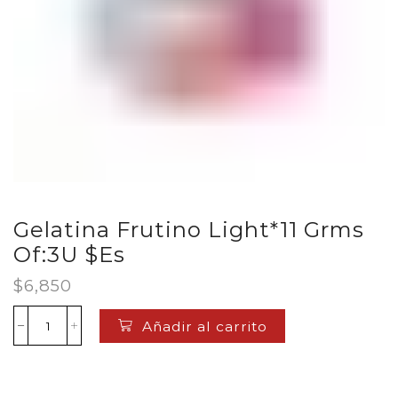
Gelatina Frutino Light*11 Grms
Of:3U $Es
$
6,850
Añadir al carrito
Gelatina
Frutino
Light*11
Grms
Of:3U