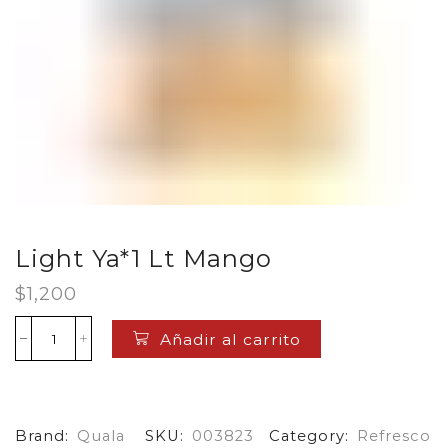
Light Ya*1 Lt Mango
$
1,200
Añadir al carrito
Light
Ya*1
Lt
Mango
cantidad
Brand:
Quala
SKU:
003823
Category:
Refresco