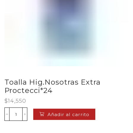
Toalla Hig.Nosotras Extra
Proctecci*24
$
14,550
Añadir al carrito
Toalla
Hig.Nosotras
Extra
Proctecci*24