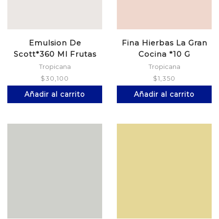
Emulsion De
Fina Hierbas La Gran
Scott*360 Ml Frutas
Cocina *10 G
Tropicales
Tropicana
Tropicana
$
30,100
$
1,350
Añadir al carrito
Añadir al carrito