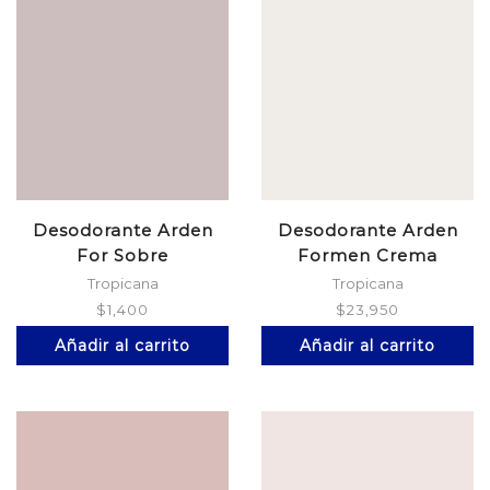
Desodorante Arden
Desodorante Arden
For Sobre
Formen Crema
*135$/Esp
Tropicana
Tropicana
$
1,400
$
23,950
Añadir al carrito
Añadir al carrito