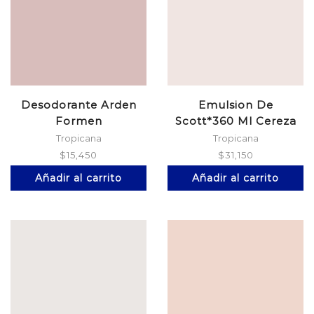
Desodorante Arden
Emulsion De
Formen
Scott*360 Ml Cereza
Crema*60X2P/Esp
Tropicana
Tropicana
$
15,450
$
31,150
Añadir al carrito
Añadir al carrito