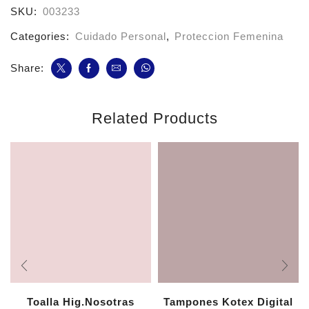
cantidad
SKU:
003233
Categories:
Cuidado Personal
,
Proteccion Femenina
Share:
Related Products
Toalla Hig.Nosotras
Tampones Kotex Digital