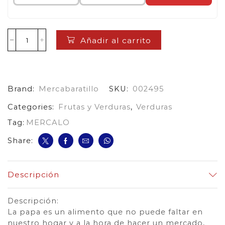
Añadir al carrito
Papa
Nevada
cantidad
Brand:
Mercabaratillo
SKU:
002495
Categories:
Frutas y Verduras
,
Verduras
Tag:
MERCALO
Share:
Descripción
Descripción:
La papa es un alimento que no puede faltar en
nuestro hogar y a la hora de hacer un mercado,