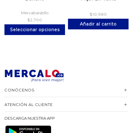
Mercabaratillo
$
10,980
$
2,700
Añadir al carrito
Este
Seleccionar opciones
producto
tiene
múltiples
variantes.
Las
opciones
se
pueden
elegir
en
la
CONÓCENOS
página
de
ATENCIÓN AL CLIENTE
producto
DESCARGA NUESTRA APP