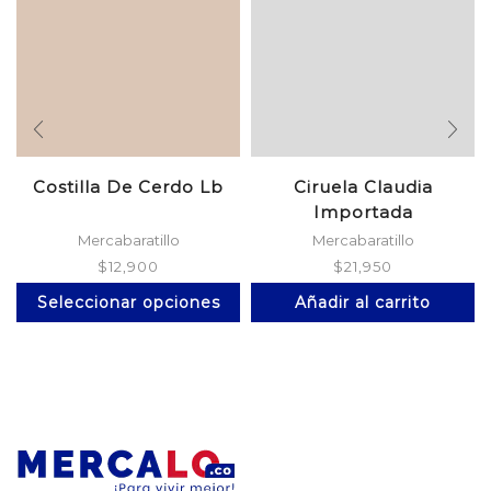
Costilla De Cerdo Lb
Ciruela Claudia
Importada
Mercabaratillo
Mercabaratillo
$
12,900
$
21,950
Este
Seleccionar opciones
Añadir al carrito
producto
tiene
múltiples
variantes.
Las
opciones
se
pueden
elegir