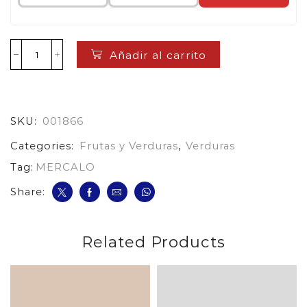
Añadir al carrito
Jengibre
200
G
cantidad
SKU:
001866
Categories:
Frutas y Verduras
,
Verduras
Tag:
MERCALO
Share:
Related Products