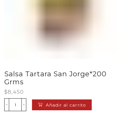
Salsa Tartara San Jorge*200
Grms
$
8,450
Añadir al carrito
Salsa
Tartara
San
Jorge*200
Grms