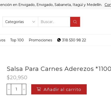
ención en Envigado, Envigado, Sabaneta, Itagüí y Medellín.
Com
SEARCH
INPUT
vos
Top 100
Promociones
318 530 98 22
Salsa Para Carnes Aderezos *110
$
20,950
Añadir al carrito
Salsa
Para
Carnes
Aderezos