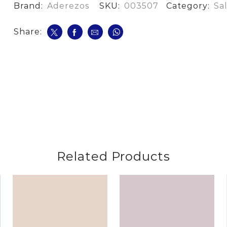
*1100
Brand:
Aderezos
SKU:
003507
Category:
Sa
Ml
cantidad
Share:
Related Products