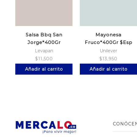
Salsa Bbq San
Mayonesa
Jorge*400Gr
Fruco*400Gr $Esp
Doypack
Doypack
Levapan
Unilever
$
11,500
$
13,950
Añadir al carrito
Añadir al carrito
CONÓCE