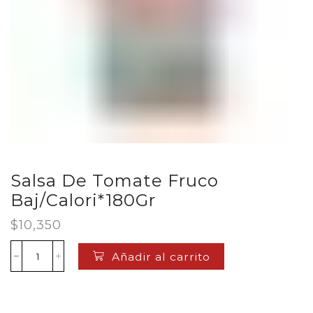
Salsa De Tomate Fruco
Baj/Calori*180Gr
$
10,350
Añadir al carrito
Salsa
De
Tomate
Fruco
Baj/Calori*180Gr