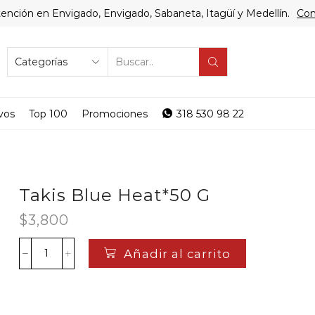
ención en Envigado, Envigado, Sabaneta, Itagüí y Medellín.
Com
SEARCH
INPUT
vos
Top 100
Promociones
318 530 98 22
Takis Blue Heat*50 G
$
3,800
Añadir al carrito
Takis
Blue
Heat*50
G