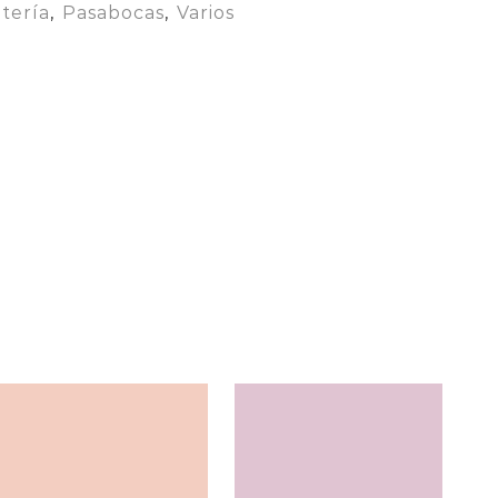
itería
,
Pasabocas
,
Varios