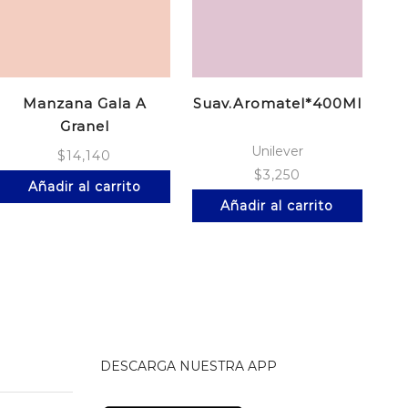
Manzana Gala A
Suav.Aromatel*400Ml
Le
Granel
Unilever
$
14,140
$
3,250
Añadir al carrito
Añadir al carrito
DESCARGA NUESTRA APP