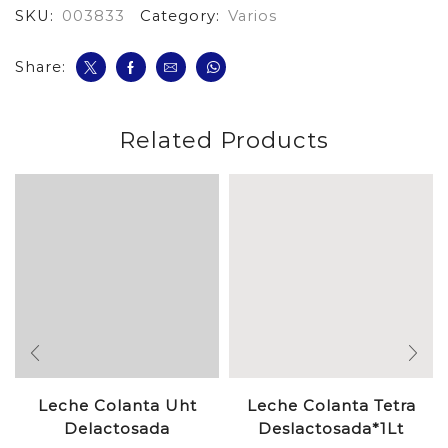
SKU:
003833
Category:
Varios
cantidad
Share:
Related Products
Leche Colanta Uht
Leche Colanta Tetra
Delactosada
Deslactosada*1Lt