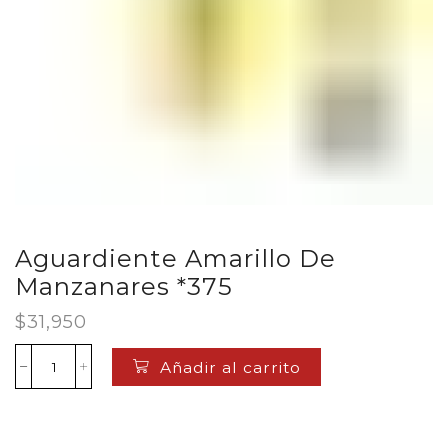
Aguardiente Amarillo De
Manzanares *375
$
31,950
Añadir al carrito
Aguardiente
Amarillo
De
Manzanares
*375