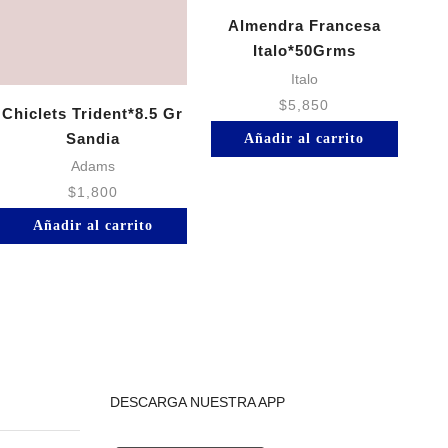
Almendra Francesa
Ch
Italo*50Grms
Italo
$
5,850
Chiclets Trident*8.5 Gr
Sandia
Añadir al carrito
Adams
$
1,800
Añadir al carrito
DESCARGA NUESTRA APP