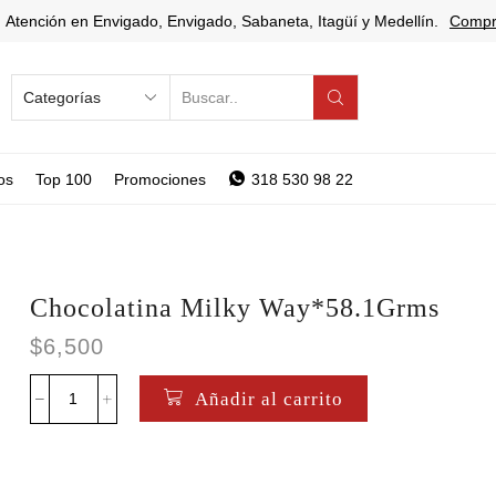
Atención en Envigado, Envigado, Sabaneta, Itagüí y Medellín.
Compr
SEARCH
INPUT
os
Top 100
Promociones
318 530 98 22
Chocolatina Milky Way*58.1Grms
$
6,500
Añadir al carrito
Chocolatina
Milky
Way*58.1Grms
cantidad