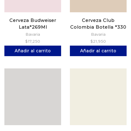
Cerveza Budweiser
Cerveza Club
Lata*269Ml
Colombia Botella *330
Dorad*6
Bavaria
Bavaria
$
17,250
$
21,950
Añadir al carrito
Añadir al carrito