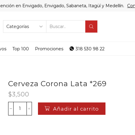
ención en Envigado, Envigado, Sabaneta, Itagüí y Medellín.
Com
SEARCH
INPUT
vos
Top 100
Promociones
318 530 98 22
Cerveza Corona Lata *269
$
3,500
Añadir al carrito
Cerveza
Corona
Lata
*269