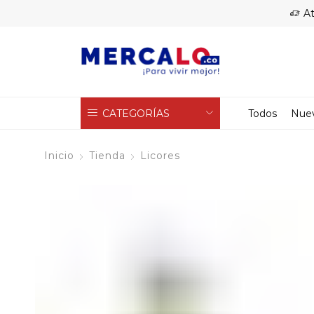
At
CATEGORÍAS
Todos
Nue
Inicio
Tienda
Licores