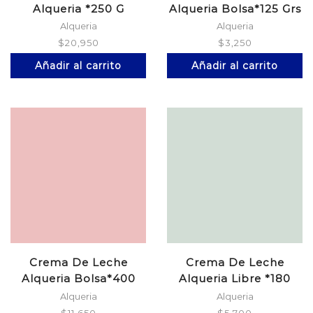
Alqueria *250 G
Alqueria Bolsa*125 Grs
Alqueria
Alqueria
$
20,950
$
3,250
Añadir al carrito
Añadir al carrito
Crema De Leche
Crema De Leche
Alqueria Bolsa*400
Alqueria Libre *180
Grs
Alqueria
Alqueria