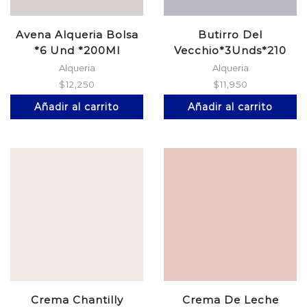
Avena Alqueria Bolsa
Butirro Del
*6 Und *200Ml
Vecchio*3Unds*210
Auntentica
Grms
Alqueria
Alqueria
$
12,250
$
11,950
Añadir al carrito
Añadir al carrito
Crema Chantilly
Crema De Leche