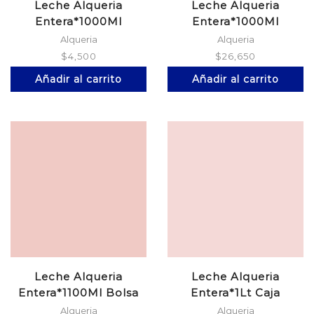
Leche Alqueria
Leche Alqueria
Entera*1000Ml
Entera*1000Ml
Alquelitro
Alquelitro*6
Alqueria
Alqueria
$
4,500
$
26,650
Añadir al carrito
Añadir al carrito
Leche Alqueria
Leche Alqueria
Entera*1100Ml Bolsa
Entera*1Lt Caja
Alqueria
Alqueria