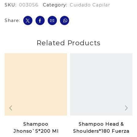
SKU:
003056
Category:
Cuidado Capilar
cantidad
Share:
Related Products
Shampoo
Shampoo Head &
Jhonso`S*200 Ml
Shoulders*180 Fuerza