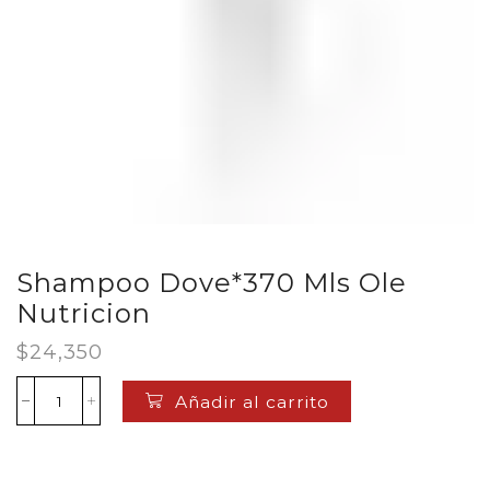
Shampoo Dove*370 Mls Ole
Nutricion
$
24,350
Añadir al carrito
Shampoo
Dove*370
Mls
Ole
Nutricion