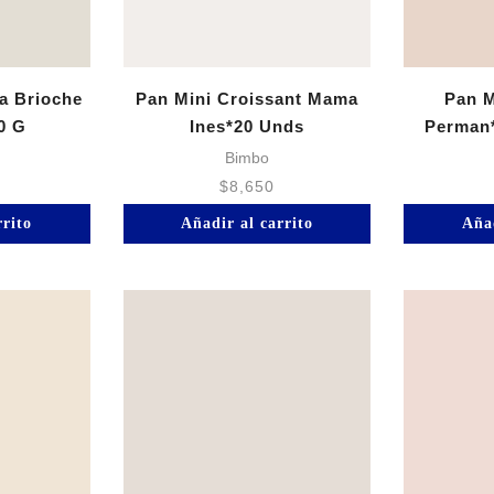
a Brioche
Pan Mini Croissant Mama
Pan M
0 G
Ines*20 Unds
Perman*
Bimbo
$
8,650
rrito
Añadir al carrito
Añad