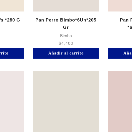
s *280 G
Pan Perro Bimbo*6Un*205
Pan 
Gr
*
Bimbo
$
4,400
rrito
Añadir al carrito
Añad