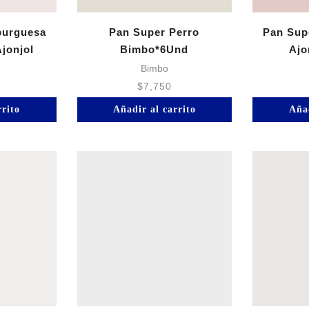
burguesa
Pan Super Perro
Pan Sup
jonjol
Bimbo*6Und
Ajo
Bimbo
$
7,750
rrito
Añadir al carrito
Añad