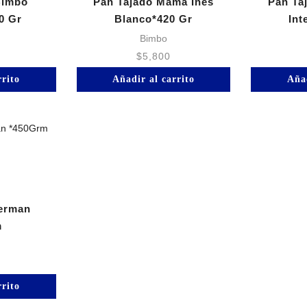
Bimbo
Pan Tajado Mama Ines
Pan Ta
0 Gr
Blanco*420 Gr
Int
Bimbo
$
5,800
rrito
Añadir al carrito
Añad
Perman
m
rrito