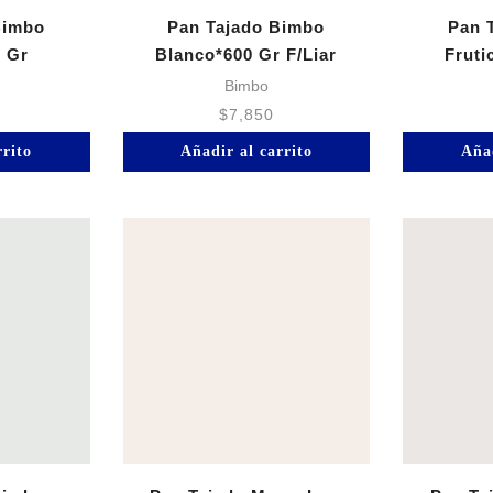
Bimbo
Pan Tajado Bimbo
Pan 
 Gr
Blanco*600 Gr F/Liar
Fruti
Bimbo
$
7,850
rrito
Añadir al carrito
Añad