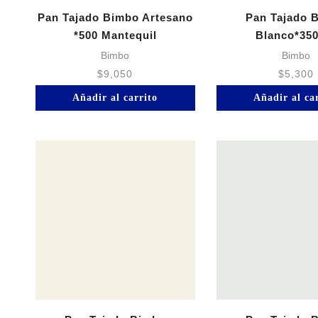
Pan Tajado Bimbo Artesano
Pan Tajado 
*500 Mantequil
Blanco*350
Bimbo
Bimbo
$
9,050
$
5,300
Añadir al carrito
Añadir al ca