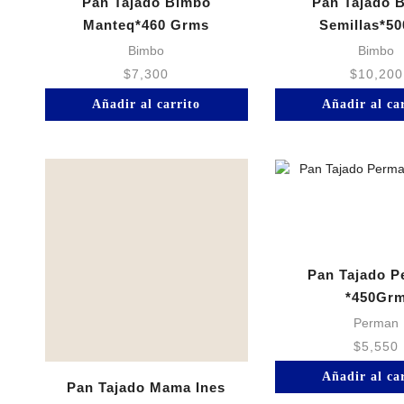
Pan Tajado Bimbo
Pan Tajado 
Manteq*460 Grms
Semillas*50
Bimbo
Bimbo
$
7,300
$
10,200
Añadir al carrito
Añadir al ca
Pan Tajado 
*450Gr
Perman
$
5,550
Añadir al ca
Pan Tajado Mama Ines