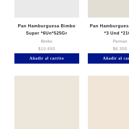
Pan Hamburguesa Bimbo
Pan Hamburgues
Super *6Un*525Gr
*3 Und *21
Bimbo
Perman
$
10,650
$
6,300
Añadir al carrito
Añadir al ca