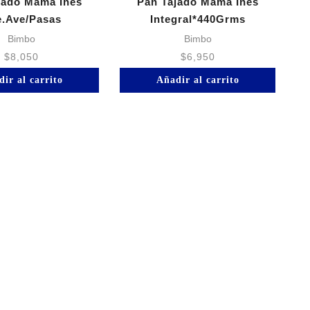
jado Mama Ines
Pan Tajado Mama Ines
e.Ave/Pasas
Integral*440Grms
Bimbo
Bimbo
$
8,050
$
6,950
ir al carrito
Añadir al carrito