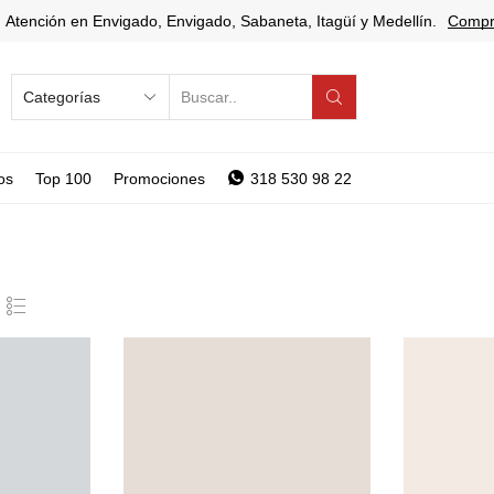
Atención en Envigado, Envigado, Sabaneta, Itagüí y Medellín.
Compr
SEARCH
INPUT
os
Top 100
Promociones
318 530 98 22