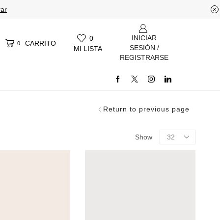
ar
INICIAR
0
CARRITO
0
SESIÓN /
MI LISTA
REGISTRARSE
Return to previous page
Products
Show
per
page