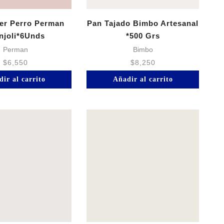
er Perro Perman
Pan Tajado Bimbo Artesanal
njoli*6Unds
*500 Grs
Perman
Bimbo
$
6,550
$
8,250
ir al carrito
Añadir al carrito