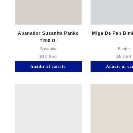
Apanador Susanita Panko
Miga De Pan Bim
*200 G
Susanita
Bimbo
$
10,950
$
5,850
Añadir al carrito
Añadir al ca