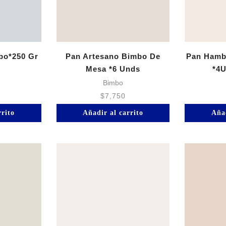
bo*250 Gr
Pan Artesano Bimbo De
Pan Hamb
Mesa *6 Unds
*4
Bimbo
$
7,750
rrito
Añadir al carrito
Añad