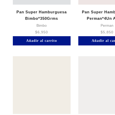
Pan Super Hamburguesa
Pan Super Ham
Bimbo*350Grms
Perman*4Un A
Bimbo
Perman
$
6,950
$
5,850
Añadir al carrito
Añadir al ca