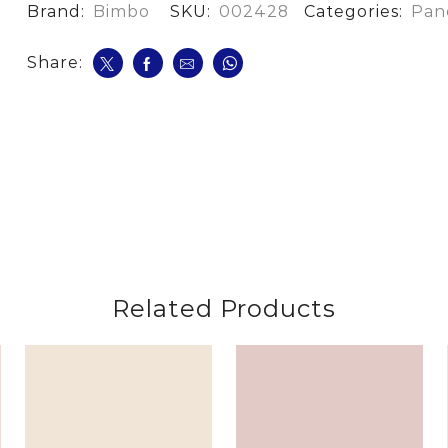
Inte.Ave/Pasas
Brand:
Bimbo
SKU:
002428
Categories:
Pan
cantidad
Share:
Related Products