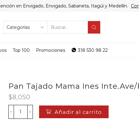
ención en Envigado, Envigado, Sabaneta, Itagüí y Medellín.
Com
SEARCH
INPUT
vos
Top 100
Promociones
318 530 98 22
Pan Tajado Mama Ines Inte.Ave/
$
8,050
Añadir al carrito
Pan
Tajado
Mama
Ines