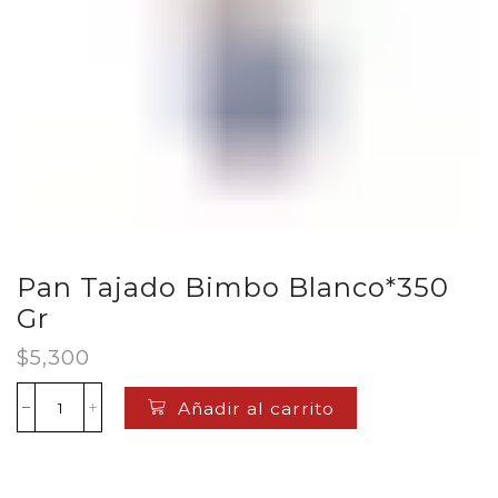
Pan Tajado Bimbo Blanco*350
Gr
$
5,300
Añadir al carrito
Pan
Tajado
Bimbo
Blanco*350
Gr