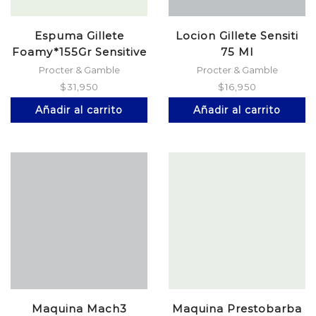
Espuma Gillete
Locion Gillete Sensiti
Foamy*155Gr Sensitive
75 Ml
Procter & Gamble
Procter & Gamble
$
31,950
$
16,950
Añadir al carrito
Añadir al carrito
Maquina Mach3
Maquina Prestobarba