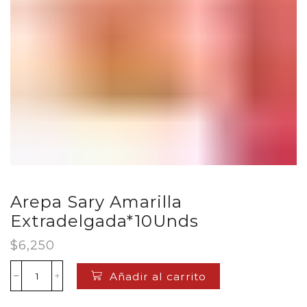
Arepa Sary Amarilla
Extradelgada*10Unds
$
6,250
Añadir al carrito
Arepa
Sary
Amarilla