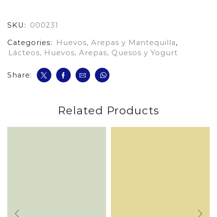
Extradelgada*10Unds
cantidad
SKU:
000231
Categories:
Huevos, Arepas y Mantequilla
,
Lácteos, Huevos, Arepas, Quesos y Yogurt
Share:
Related Products