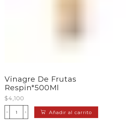
Vinagre De Frutas
Respin*500Ml
$
4,100
Añadir al carrito
Vinagre
De
Frutas
Respin*500Ml
cantidad