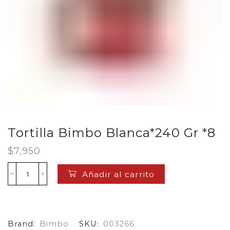
Tortilla Bimbo Blanca*240 Gr *8
$
7,950
Añadir al carrito
Tortilla
Bimbo
Blanca*240
Gr
*8
Brand:
Bimbo
SKU:
003266
cantidad