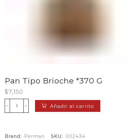
Pan Tipo Brioche *370 G
$
7,150
Añadir al carrito
Pan
Tipo
Brioche
*370
G
Brand:
Perman
SKU:
002434
cantidad