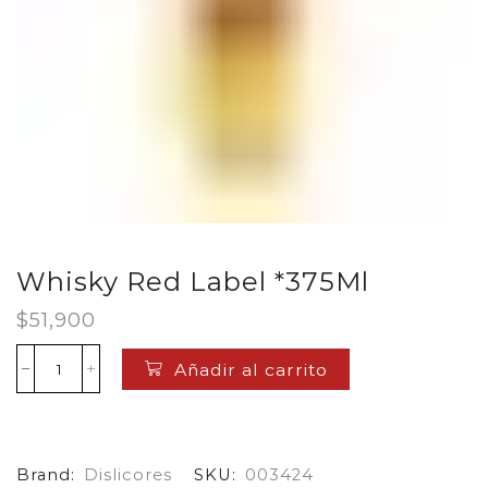
Whisky Red Label *375Ml
$
51,900
Añadir al carrito
Whisky
Red
Label
*375Ml
cantidad
Brand:
Dislicores
SKU:
003424