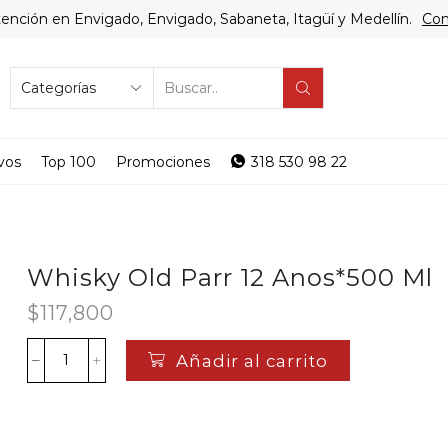
ención en Envigado, Envigado, Sabaneta, Itagüí y Medellín.
Com
SEARCH
INPUT
vos
Top 100
Promociones
318 530 98 22
Whisky Old Parr 12 Anos*500 Ml
$
117,800
Añadir al carrito
Whisky
Old
Parr
12