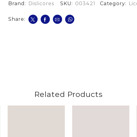
Anos*500
Brand:
Dislicores
SKU:
003421
Category:
Lic
Ml
cantidad
Share:
Related Products