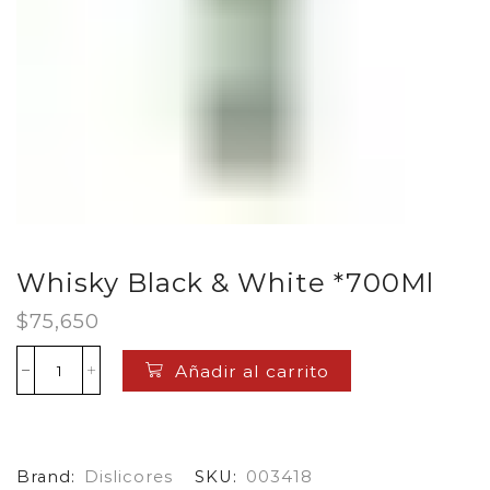
Whisky Black & White *700Ml
$
75,650
Añadir al carrito
Whisky
Black
&
White
*700Ml
Brand:
Dislicores
SKU:
003418
cantidad