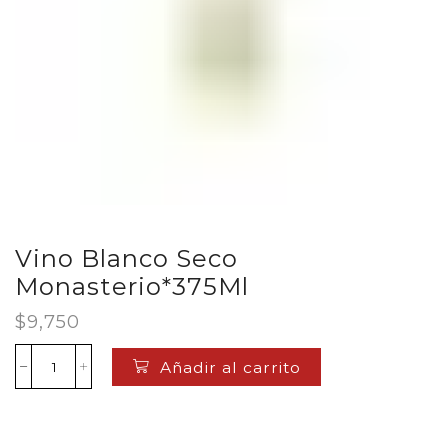
Vino Blanco Seco
Monasterio*375Ml
$
9,750
Añadir al carrito
Vino
Blanco
Seco
Monasterio*375Ml
cantidad