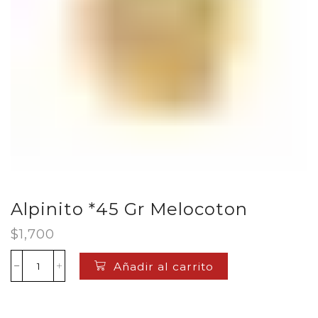
Alpinito *45 Gr Melocoton
$
1,700
Añadir al carrito
Alpinito
*45
Gr
Melocoton