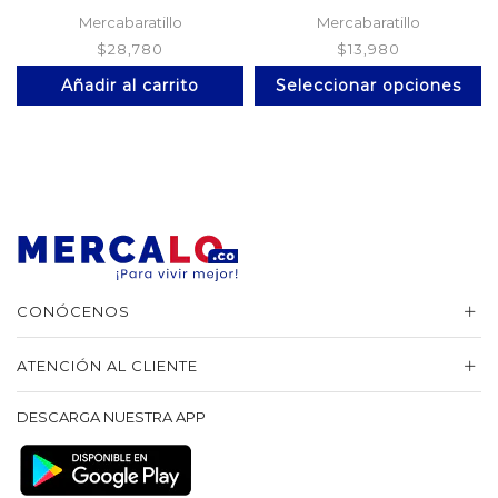
Mercabaratillo
Mercabaratillo
$
28,780
$
13,980
Es
Añadir al carrito
Seleccionar opciones
pr
ti
mú
va
La
op
se
p
el
en
la
CONÓCENOS
pá
d
ATENCIÓN AL CLIENTE
pr
DESCARGA NUESTRA APP