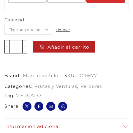
Cantidad
Limpiar
Añadir al carrito
Cebolla
Puerro
cantidad
Brand:
Mercabaratillo
SKU:
000677
Categories:
Frutas y Verduras
,
Verduras
Tag:
MERCALO
Share:
Información adicional